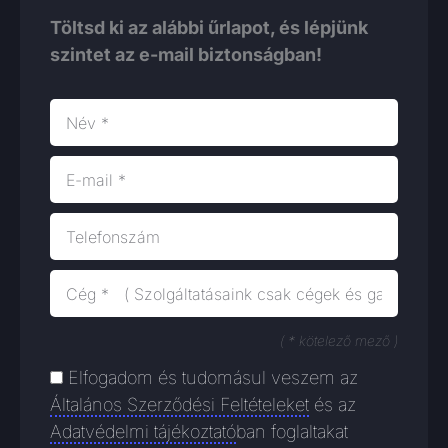
Töltsd ki az alábbi űrlapot, és lépjünk
szintet az e-mail biztonságban!
Név
E-
mail
Telefonszám
Cég
( * kötelező mező )
aszf_adat
Elfogadom és tudomásul veszem az
Általános Szerződési Feltételeket
és az
Adatvédelmi tájékoztató
ban foglaltakat