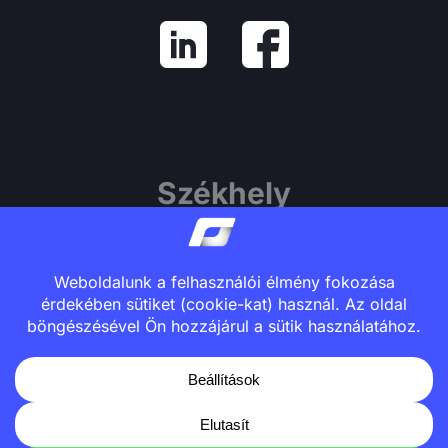
Székhely
1139 Budapest, Váci út 81.
Center Point, „A” mag, 7. emelet