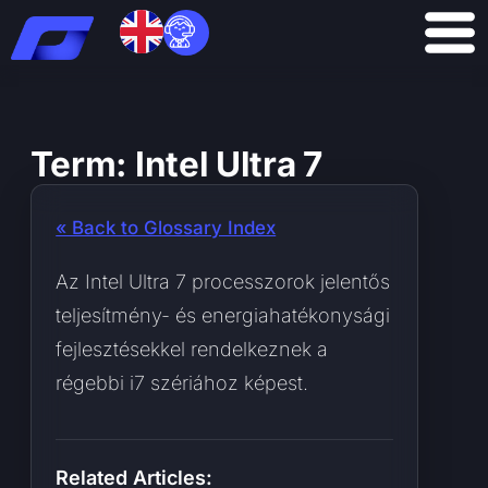
Skip
to
content
Term: Intel Ultra 7
« Back to Glossary Index
Az Intel Ultra 7 processzorok jelentős
teljesítmény- és energiahatékonysági
fejlesztésekkel rendelkeznek a
régebbi i7 szériához képest.
Related Articles: