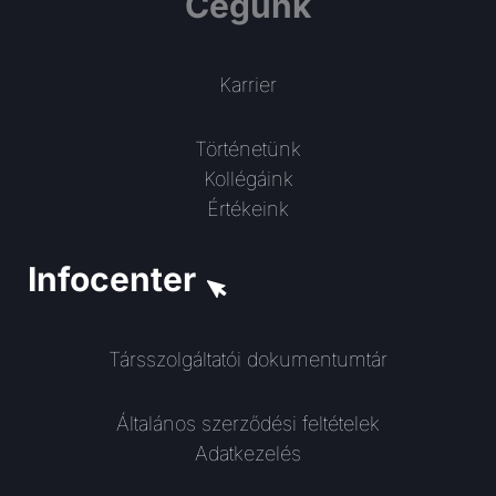
Cégünk
Karrier
Történetünk
Kollégáink
Értékeink
Infocenter
Társszolgáltatói dokumentumtár
Általános szerződési feltételek
Adatkezelés