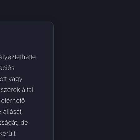
lyeztethette
ációs
ott vagy
szerek által
 elérhető
 állását,
sságát, de
erült