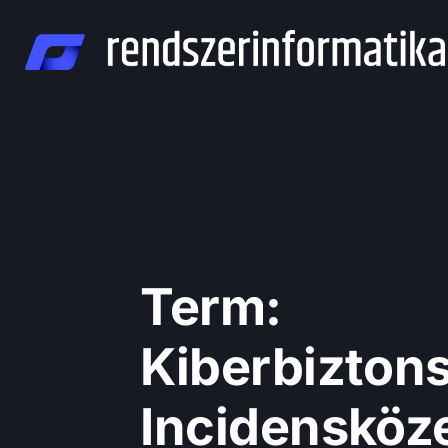
Skip
to
content
Term:
Kiberbizton
Incidensköze