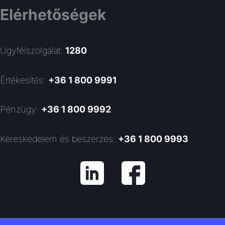
Elérhetőségek
Ügyfélszolgálat:
1280
Értékesítés:
+36 1 800 9991
Pénzügy:
+36 1 800 9992
Kereskedelem és beszerzés:
+36 1 800 9993