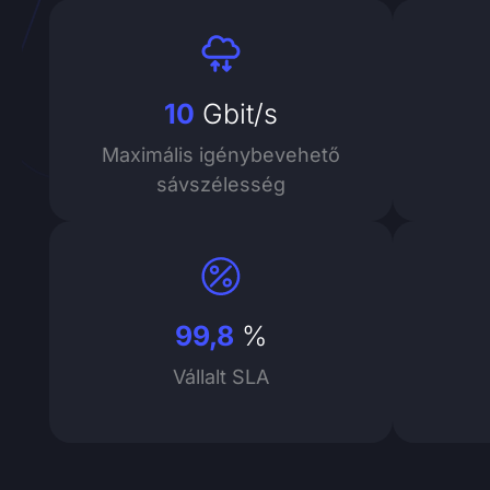
10
Gbit/s
Maximális igénybevehető
sávszélesség
99,8
%
Vállalt SLA