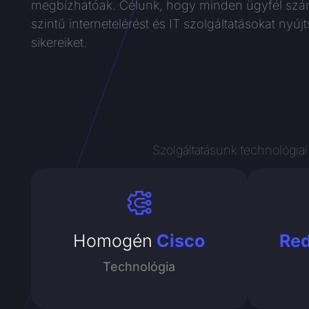
megbízhatóak. Célunk, hogy minden ügyfél sz
szintű internetelérést és IT szolgáltatásokat nyúj
sikereiket.
Szolgáltatásunk technológiai
Homogén
Cisco
Re
Technológia