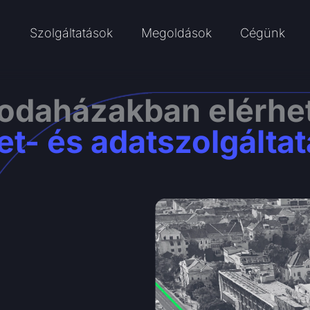
Szolgáltatások
Megoldások
Cégünk
Open Szolgáltatások
Open Megoldáso
Ope
rodaházakban elérhe
et- és adatszolgálta