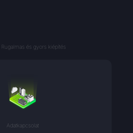
 Rugalmas és gyors kiépítés
Adatkapcsolat