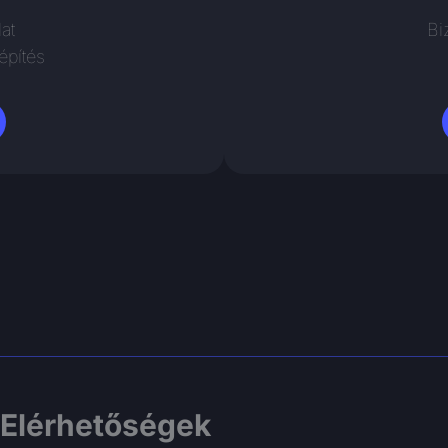
at
Bi
építés
Elérhetőségek