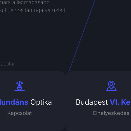
ámára a legmagasabb
tsuk, ezzel támogatva üzleti
 adatai
dundáns
Optika
Budapest
VI. Ke
Kapcsolat
Elhelyezkedés