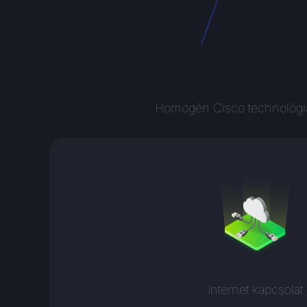
Homogén Cisco technológia,
Internet kapcsolat