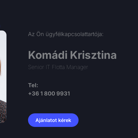
Az Ön ügyfélkapcsolattartója:
Komádi Krisztina
Senior IT Flotta Manager
Tel:
+36 1 800 9931
Ajánlatot kérek