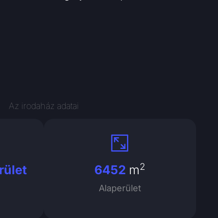
Az irodaház adatai
2
rület
6452
m
Alaperület