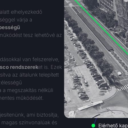
latt elhelyezkedő
séggel várja a
bességű
 működést tesz lehetővé az
dásokkal van felszerelve,
isco rendszerek
et is. Ezek
ítva az általunk telepített
élességű
ja a megszakítás nélküli
mentes működését.
ljesítenünk, ami biztosítja,
ig magas színvonalúak és