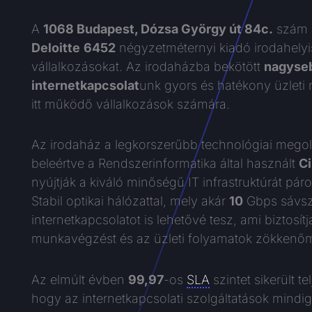
A
1068 Budapest, Dózsa György út 84c.
szám a
Deloitte
6452
négyzetméternyi kiadó irodahelyi
vállalkozásokat. Az irodaházba bekötött
nagyse
internetkapcsolat
unk gyors és hatékony üzleti
itt működő vállalkozások számára.
Az irodaház a legkorszerűbb technológiai megol
beleértve a Rendszerinformatika által használt
C
nyújtják a kiváló minőségű IT infrastruktúrát páros
Stabil optikai hálózattal, mely akár
10
Gbps sávsz
internetkapcsolatot is lehetővé tesz, ami biztosít
munkavégzést és az üzleti folyamatok zökkenő
Az elmúlt évben
99,97
-os
SLA
szintet sikerült te
hogy az internetkapcsolati szolgáltatások mind