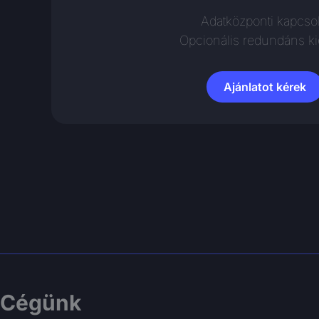
Adatközponti kapcsol
Opcionális redundáns ki
Ajánlatot kérek
Cégünk