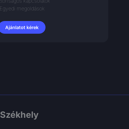
ztonságos kapcsolatok
Egyedi megoldások
Ajánlatot kérek
Székhely