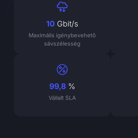
10
Gbit/s
Maximális igénybevehető
sávszélesség
99,8
%
Vállalt SLA