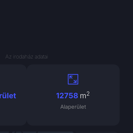
Az irodaház adatai
2
rület
12758
m
Alaperület