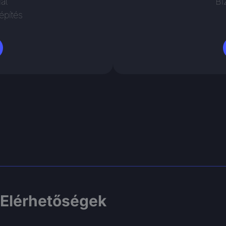
at
Bi
építés
Elérhetőségek