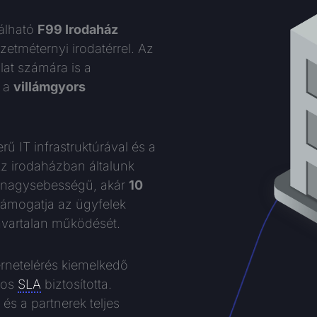
lálható
F99 Irodaház
etméternyi irodatérrel. Az
alat számára is a
z a
villámgyors
ű IT infrastruktúrával és a
Az irodaházban általunk
 a nagysebességű, akár
10
támogatja az ügyfelek
zavartalan működését.
ernetelérés kiemelkedő
-os
SLA
biztosította.
és a partnerek teljes