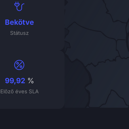
Bekötve
Státusz
99,92
%
Előző éves SLA