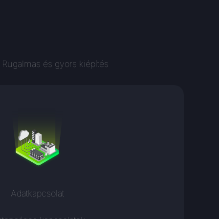
 Rugalmas és gyors kiépítés
Adatkapcsolat