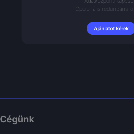
Adatközponti kapcsol
Opcionális redundáns ki
Ajánlatot kérek
Cégünk