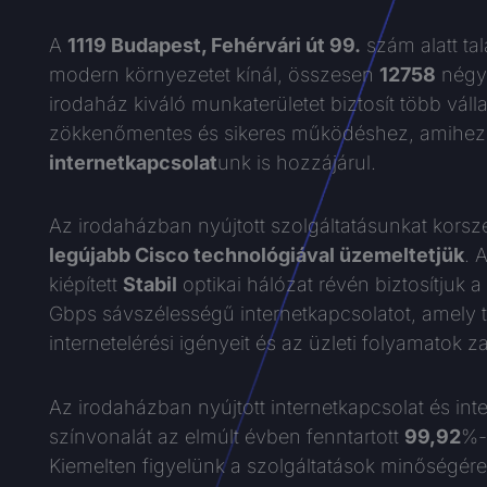
A
1119 Budapest, Fehérvári út 99.
szám alatt ta
modern környezetet kínál, összesen
12758
négyz
irodaház kiváló munkaterületet biztosít több váll
zökkenőmentes és sikeres működéshez, amihe
internetkapcsolat
unk is hozzájárul.
Az irodaházban nyújtott szolgáltatásunkat korszer
legújabb Cisco technológiával üzemeltetjük
. 
kiépített
Stabil
optikai hálózat révén biztosítjuk
Gbps sávszélességű internetkapcsolatot, amely 
internetelérési igényeit és az üzleti folyamatok 
Az irodaházban nyújtott internetkapcsolat és int
színvonalát az elmúlt évben fenntartott
99,92
%
Kiemelten figyelünk a szolgáltatások minőségére 