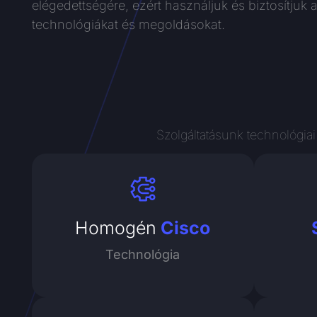
elégedettségére, ezért használjuk és biztosítjuk
technológiákat és megoldásokat.
Szolgáltatásunk technológiai
Homogén
Cisco
Technológia