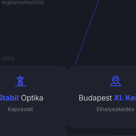
 a legkiemelkedőbb
 adatai
Stabil
Optika
Budapest
XI. Ke
Kapcsolat
Elhelyezkedés