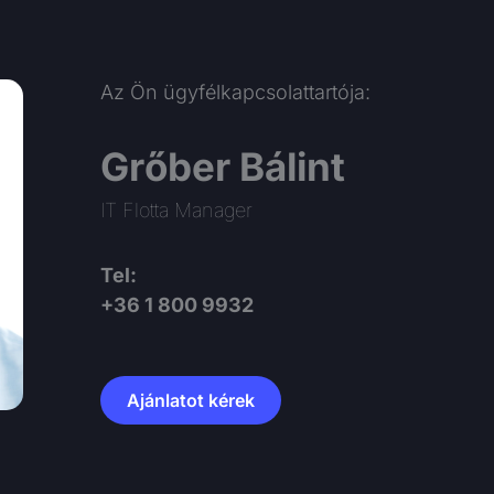
Az Ön ügyfélkapcsolattartója:
Grőber Bálint
IT Flotta Manager
Tel:
+36 1 800 9932
Ajánlatot kérek