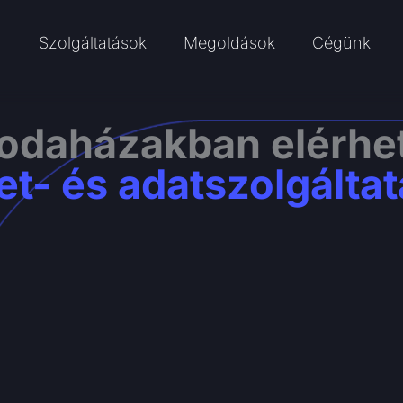
Szolgáltatások
Megoldások
Cégünk
Open Szolgáltatások
Open Megoldáso
Ope
rodaházakban elérhe
et- és adatszolgálta