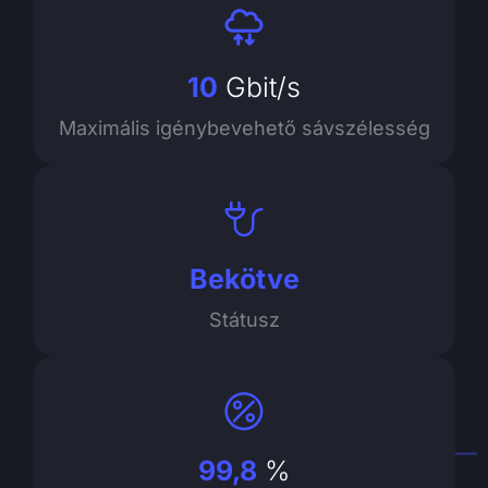
10
Gbit/s
Maximális igénybevehető sávszélesség
Bekötve
Státusz
99,8
%