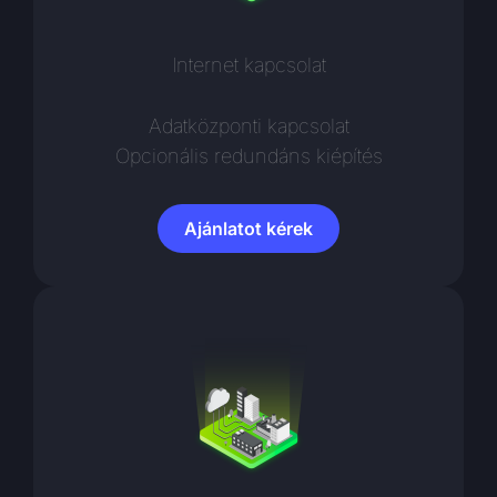
Internet kapcsolat
Adatközponti kapcsolat
Opcionális redundáns kiépítés
Ajánlatot kérek