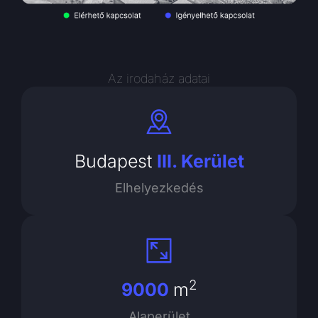
Az irodaház adatai
Budapest
III. Kerület
Elhelyezkedés
2
9000
m
Alaperület