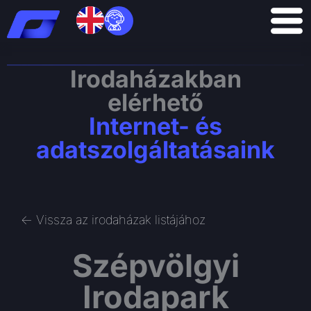
Skip
to
content
Irodaházakban
elérhető
Internet- és
adatszolgáltatásaink
<- Vissza az irodaházak listájához
Szépvölgyi
Irodapark