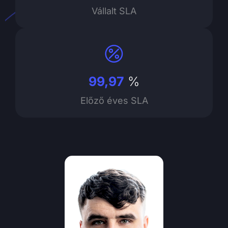
Vállalt SLA
99,97
%
Előző éves SLA