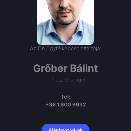
Az Ön ügyfélkapcsolattartója:
Grőber Bálint
IT Flotta Manager
Tel:
+36 1 800 9932
Ajánlatot kérek