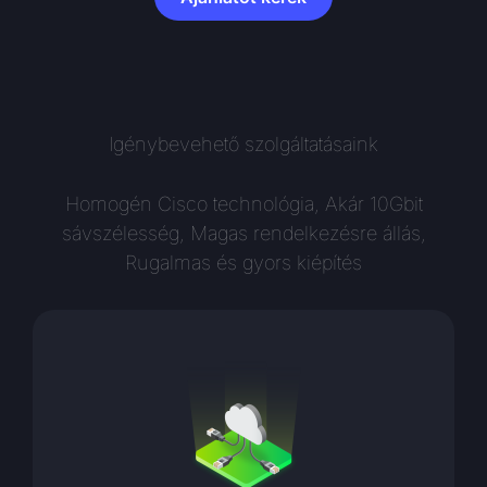
Igénybevehető szolgáltatásaink
Homogén Cisco technológia, Akár 10Gbit
sávszélesség, Magas rendelkezésre állás,
Rugalmas és gyors kiépítés