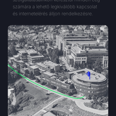
számára a lehető legkiválóbb kapcsolat
és internetelérés álljon rendelkezésre.