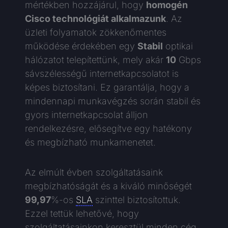
mértékben hozzájárul, hogy
homogén
Cisco technológiát alkalmazunk
. Az
üzleti folyamatok zökkenőmentes
működése érdekében egy
Stabil
optikai
hálózatot telepítettünk, mely akár
10
Gbps
sávszélességű internetkapcsolatot is
képes biztosítani. Ez garantálja, hogy a
mindennapi munkavégzés során stabil és
gyors internetkapcsolat álljon
rendelkezésre, elősegítve egy hatékony
és megbízható munkamenetet.
Az elmúlt évben szolgáltatásaink
megbízhatóságát és a kiváló minőségét
99,97
%-os
SLA
szinttel biztosítottuk.
Ezzel tettük lehetővé, hogy
szolgáltatásainkon keresztül minden cég