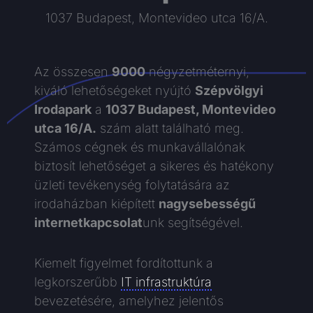
1037 Budapest, Montevideo utca 16/A.
Az összesen
9000
négyzetméternyi,
kiváló lehetőségeket nyújtó
Szépvölgyi
Irodapark
a
1037 Budapest, Montevideo
utca 16/A.
szám alatt található meg.
Számos cégnek és munkavállalónak
biztosít lehetőséget a sikeres és hatékony
üzleti tevékenység folytatására az
irodaházban kiépített
nagysebességű
internetkapcsolat
unk segítségével.
Kiemelt figyelmet fordítottunk a
legkorszerűbb
IT infrastruktúra
bevezetésére, amelyhez jelentős