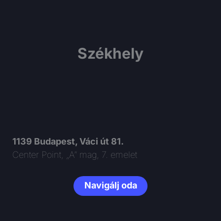
Székhely
1139 Budapest, Váci út 81.
Center Point, „A” mag, 7. emelet
Navigálj oda