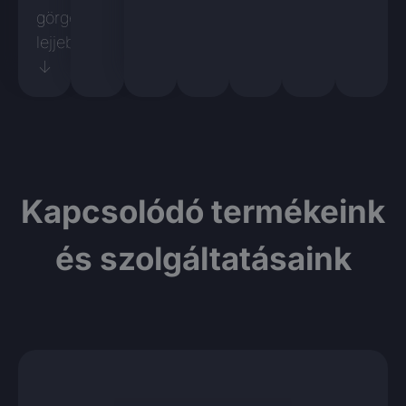
görgessen
lejjebb
↓
Kapcsolódó termékeink
és szolgáltatásaink