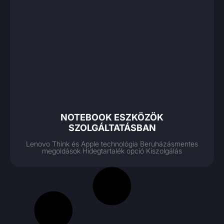
NOTEBOOK ESZKÖZÖK
SZOLGÁLTATÁSBAN
Lenovo Think és Apple technológia Beruházásmentes
megoldások Hidegtartalék opció Kiszolgálás