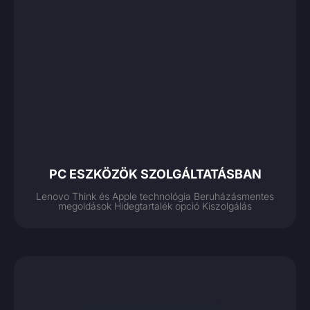
PC ESZKÖZÖK SZOLGÁLTATÁSBAN
Lenovo Think és Apple technológia Beruházásmentes
megoldások Hidegtartalék opció Kiszolgálás