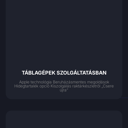
TÁBLAGÉPEK SZOLGÁLTATÁSBAN
Apple technológia Beruházásmentes megoldások
Hidegtartalék opció Kiszolgálás raktárkészletről „Csere
újra”