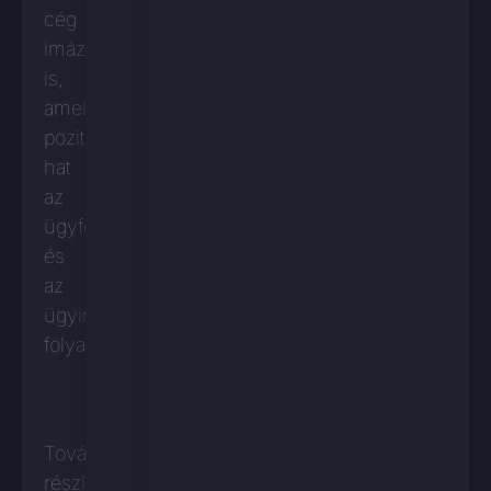
cég
imázsát
is,
amely
pozitívan
hat
az
ügyfélfogadásra
és
az
ügyintézési
folyamatokra.
További
részletekért