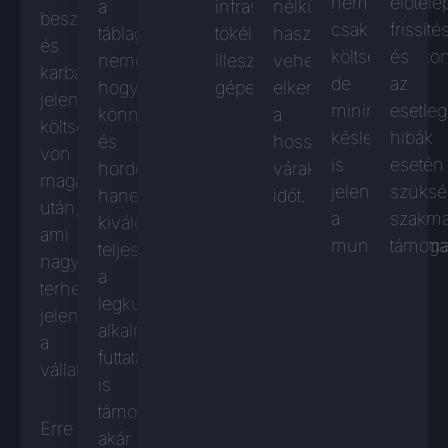
nem
előtelep
a
infrastruktúrába
nélkül
beszerzése
csak
frissíté
táblagépek
tökéletesen
használatba
és
költséghatéko
és
nemcsak
illeszkedő
vehetők,
karbantartása
de
az
hogy
gépeket.
elkerülve
jelentős
minimális
esetle
könnyűek
a
költségeket
késlekedést
hibák
és
hosszú
von
is
esetén
hordozhatók,
várakozási
maga
jelent
szüksé
hanem
időt.
után,
a
szakma
kiváló
ami
munkafolyama
támogat
teljesítményükkel
nagy
a
terhet
legkülönfélébb
jelenthet
alkalmazások
a
futtatását
vállalkozásnak.
is
támogatják,
Erre
akár