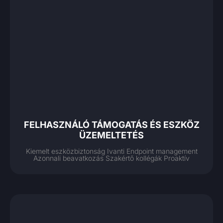
FELHASZNÁLÓ TÁMOGATÁS ÉS ESZKÖZ
ÜZEMELTETÉS
Kiemelt eszközbiztonság Ivanti Endpoint management
Azonnali beavatkozás Szakértő kollégák Proaktív